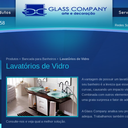
258
Redes So
Produtos
›
Bancada para Banheiros
›
Lavatórios de Vidro
Lavatórios de Vidro
A vantagem de possuir um lavatór
seu banheiro é a leveza que esse
curvas, causando um impacto vis
Combinada com outros elementos
uma grata surpresa e fator de ad
A Glass Company analisa seu pro
adequa. Trabalhamos também com
Consulte-nos e veja qual a melhor solução.