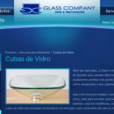
258
Redes So
Produtos
›
Bancada para Banheiros
›
Cubas de Vidro
Cubas de Vidro
Além das bancadas, a Glass Co
de banheiro para atender diferen
acabamento perfeito e de grande 
vidros temperados e que suporta
Aqui você encontra modelos com
cores, tudo para escolher qual 
banheiro, seja em residências, 
cubas de vidro dos principais fornecedores do mercado e que certamente irão dar um t