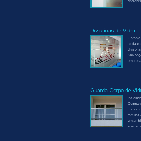
diferenci
Divisórias de Vidro
Garanta 
ainda e
divisóri
São opçõ
empresa
Guarda-Corpo de Vid
Instalad
Company
corpo cr
famílias
um ambie
apartam