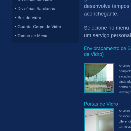
desenvolve tampos d
Divisórias Sanitárias
aconchegante.
Box de Vidro
Guarda-Corpo de Vidro
Selecione no menu a
um serviço persona
Tampo de Mesa
Envidraçamento de S
de Vidro)
A Glass
complet
sacadas,
ainda of
contra d
instalaç
Portas de Vidro
A Glass
de vidro
diferenc
termo-ac