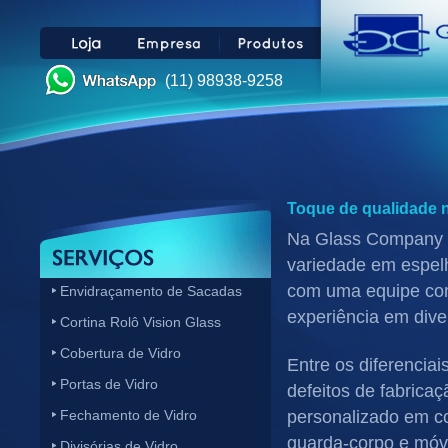
(11) 98938-9258
Toque de qualidade 
Na Glass Company o
variedade em espelh
com uma equipe com
Envidraçamento de Sacadas
experiência em diver
Cortina Rolô Vision Glass
Cobertura de Vidro
Entre os diferencia
Portas de Vidro
defeitos de fabrica
Fechamento de Vidro
personalizado em cob
guarda-corpo e móve
Divisórias de Vidro